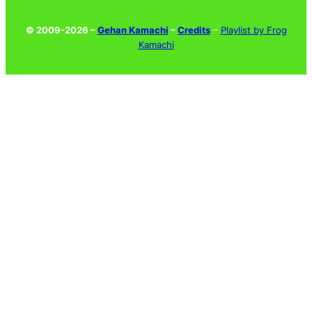
© 2009-2026 –
Gehan Kamachi
–
Credits
–
Playlist by Frog
Kamachi