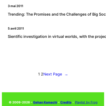
3 mai 2011
Trending: The Promises and the Challenges of Big Soc
5 avril 2011
Sientific investigation in virtual worlds, with the proje
1
2
Next Page
→
© 2009-2026 –
Gehan Kamachi
–
Credits
–
Playlist by Frog