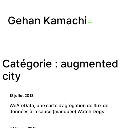
Aller
au
Gehan Kamachi
contenu
Catégorie :
augmented
city
18 juillet 2013
WeAreData, une carte d’agrégation de flux de
données à la sauce (manquée) Watch Dogs