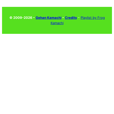
© 2009-2026 –
Gehan Kamachi
–
Credits
–
Playlist by Frog
Kamachi